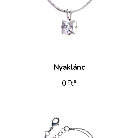
Nyaklánc
0 Ft*