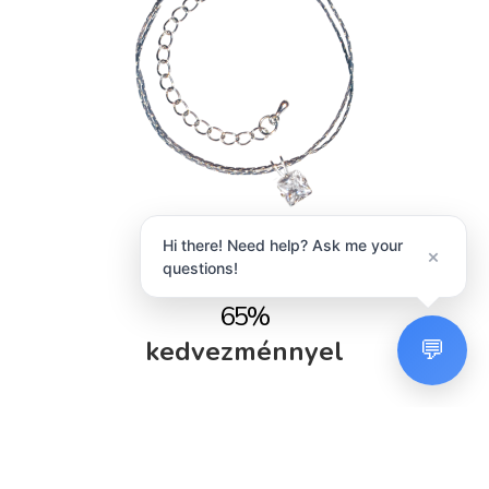
Hi there! Need help? Ask me your
×
Karkötő
questions!
65%
💬
kedvezménnyel