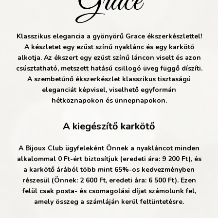
Grace
Klasszikus elegancia a gyönyörű Grace ékszerkészlettel!
A készletet egy ezüst színű nyaklánc és egy karkötő
alkotja. Az ékszert egy ezüst színű láncon viselt és azon
csúsztatható, metszett hatású csillogó üveg függő díszíti.
A szembetűnő ékszerkészlet klasszikus tisztaságú
eleganciát képvisel, viselhető egyformán
hétköznapokon és ünnepnapokon.
A kiegészítő karkötő
A Bijoux Club ügyfeleként Önnek a nyakláncot minden
alkalommal 0 Ft-ért biztosítjuk (eredeti ára: 9 200 Ft), és
a karkötő árából több mint 65%-os kedvezményben
részesül (Önnek: 2 600 Ft, eredeti ára: 6 500 Ft). Ezen
felül csak posta- és csomagolási díjat számolunk fel,
amely összeg a számláján kerül feltüntetésre.