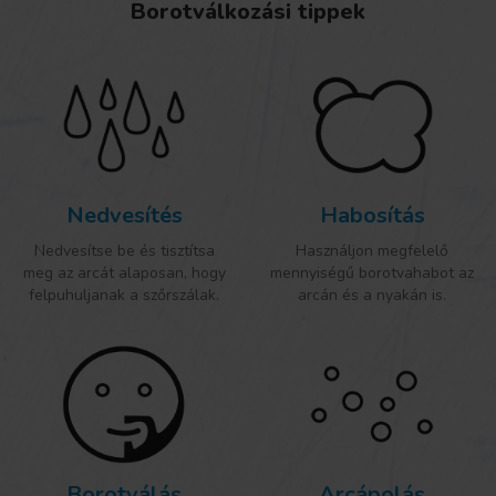
Borotválkozási tippek
Nedvesítés
Habosítás
Nedvesítse be és tisztítsa
Használjon megfelelő
meg az arcát alaposan, hogy
mennyiségű borotvahabot az
felpuhuljanak a szőrszálak.
arcán és a nyakán is.
Borotválás
Arcápolás