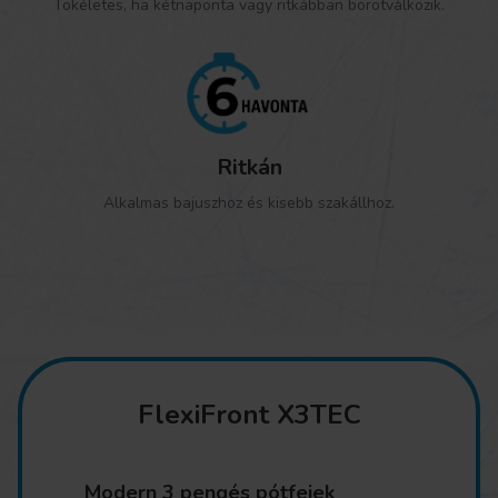
Tökéletes, ha kétnaponta vagy ritkábban borotválkozik.
Ritkán
Alkalmas bajuszhoz és kisebb szakállhoz.
FlexiFront X3TEC
Modern 3 pengés pótfejek