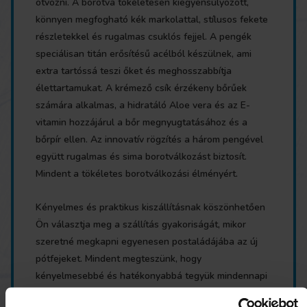
ötvözni. A borotva tökéletesen kiegyensúlyozott,
könnyen megfogható kék markolattal, stílusos fekete
részletekkel és rugalmas csuklós fejjel. A pengék
speciálisan titán erősítésű acélból készülnek, ami
extra tartóssá teszi őket és meghosszabbítja
élettartamukat. A krémező csík érzékeny bőrűek
számára alkalmas, a hidratáló Aloe vera és az E-
vitamin hozzájárul a bőr megnyugtatásához és a
bőrpír ellen. Az innovatív rögzítés a három pengével
együtt rugalmas és sima borotválkozást biztosít.
Mindent a tökéletes borotválkozási élményért.
Kényelmes és praktikus kiszállításnak köszönhetően
Ön választja meg a szállítás gyakoriságát, mikor
szeretné megkapni egyenesen postaládájába az új
pótfejeket. Mindent megteszünk, hogy
kényelmesebbé és hatékonyabbá tegyük mindennapi
életét. Természetesen mindezt verhetetlen áron!