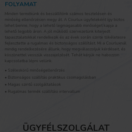
FOLYAMAT
Minden termékünk és beszállítónk számos tesztelésen és
minőség ellenőrzésen megy át. A Courlux ügyfeleként így biztos
lehet benne, hogy a lehető legmagasabb minőséget kapja a
lehető legjobb áron. A jól működő szervezetünk kiterjedt
tapasztalatokkal rendelkezik és az évek során szinte tökéletesre
fejlesztette a rugalmas és biztonságos szállítást. Mi a Courluxnál
mindig rendelkezésére állunk, hogy megválaszoljuk kérdéseit, és
köszönettel vesszük visszajelzését. Tehát kérjük ne habozzon
kapcsolatba lépni velünk.
•
Széleskörű minőségellenőrzés
•
Biztonságos szállítás praktikus csomagolásban
•
Magas szintű szolgáltatások
•
Rugalmas termék szállítási intervallum
ÜGYFÉLSZOLGÁLAT