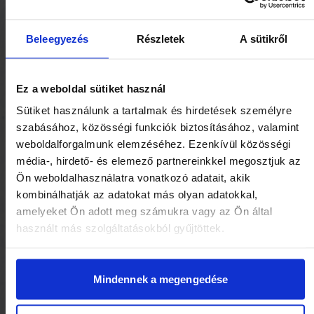
Próbálja ki bemutató csomagunk, mely tartalmazza a
férfi borotvát, 2 hárompengés borotvafejet és tárolót
0 Ft + 1 590 Ft posta- és csomagolási költségért. Ha
Beleegyezés
Részletek
A sütikről
elnyeri tetszését termékünk a továbbiakban 3
havonta rendszeresen 10 darabos borotvafej
Ez a weboldal sütiket használ
készletet küldünk Önnek 8 900 Ft + 1 590 Ft posta-
és csomagolási költségért egyenes otthonába, vagy
Sütiket használunk a tartalmak és hirdetések személyre
könnyedén megváltoztathatja a szállítási
szabásához, közösségi funkciók biztosításához, valamint
időintervallumot igényei szerint!
weboldalforgalmunk elemzéséhez. Ezenkívül közösségi
média-, hirdető- és elemező partnereinkkel megosztjuk az
Ön weboldalhasználatra vonatkozó adatait, akik
kombinálhatják az adatokat más olyan adatokkal,
amelyeket Ön adott meg számukra vagy az Ön által
használt más szolgáltatásokból gyűjtöttek.
Ilyen egyszerűen és kényelmesen juthat
Mindennek a megengedése
hozzá: