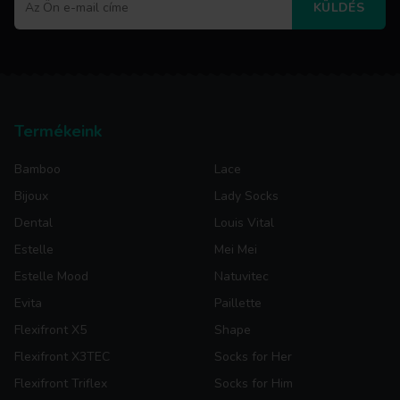
KÜLDÉS
Termékeink
Bamboo
Lace
Bijoux
Lady Socks
Dental
Louis Vital
Estelle
Mei Mei
Estelle Mood
Natuvitec
Evita
Paillette
Flexifront X5
Shape
Flexifront X3TEC
Socks for Her
Flexifront Triflex
Socks for Him