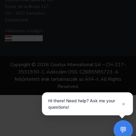
Route de la Broye 117,
CH – 1623 Semsales,
Switzerland
Válasszon országot:
Magyarország
»
Copyright © 2026 Courlux International SA – CH-217-
3531930-1, Adószám OSS: CZ685585723. A
feltűntetett árak tartalmazzák az ÁFÁ-t. All Rights
Reserved.
Hi there! Need help? Ask me your
×
questions!
💬