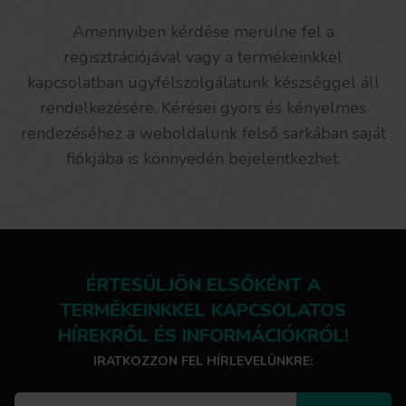
Amennyiben kérdése merülne fel a
regisztrációjával vagy a termékeinkkel
kapcsolatban ügyfélszolgálatunk készséggel áll
rendelkezésére. Kérései gyors és kényelmes
rendezéséhez a weboldalunk felső sarkában saját
fiókjába is könnyedén bejelentkezhet.
ÉRTESÜLJÖN ELSŐKÉNT A
TERMÉKEINKKEL KAPCSOLATOS
HÍREKRŐL ÉS INFORMÁCIÓKRÓL!
IRATKOZZON FEL HÍRLEVELÜNKRE: