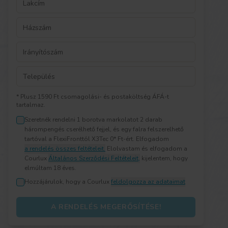
* Plusz 1590 Ft csomagolási- és postaköltség ÁFÁ-t
tartalmaz.
Szeretnék rendelni 1 borotva markolatot 2 darab
hárompengés cserélhető fejjel, és egy falra felszerelhető
tartóval a FlexiFronttól X3Tec 0* Ft-ért. Elfogadom
a rendelés összes feltételeit.
Elolvastam és elfogadom a
Courlux
Általános Szerződési Feltételeit,
kijelentem, hogy
elmúltam 18 éves
.
Hozzájárulok, hogy a Courlux
feldolgozza az adataimat
A RENDELÉS MEGERŐSÍTÉSE!