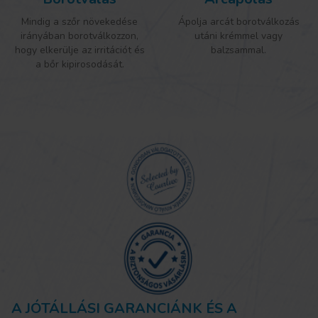
Mindig a szőr növekedése
Ápolja arcát borotválkozás
irányában borotválkozzon,
utáni krémmel vagy
hogy elkerülje az irritációt és
balzsammal.
a bőr kipirosodását.
A JÓTÁLLÁSI GARANCIÁNK ÉS A