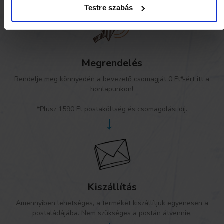
Testre szabás
Megrendelés
Rendelje meg könnyedén a bevezető csomagját 0 Ft*-ért itt a
honlapunkon!
*Plusz 1590 Ft postaköltség és csomagolási díj.
→
Kiszállítás
Amennyiben lehetséges, a terméket kiszállítjuk egyenesen a
postaládájába. Nem szükséges a postán átvennie.