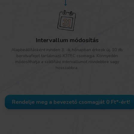
→
Intervallum módosítás
Alapbeállításként minden 3. -ik hónapban érkezik új, 10 db
borotvafejet tartalmazó X3TEC csomagja. Könnyedén
módosíthatja a szállítási intervallumot rövidebbre vagy
hosszabbra.
Rendelje meg a bevezető csomagját 0 Ft*-ért!