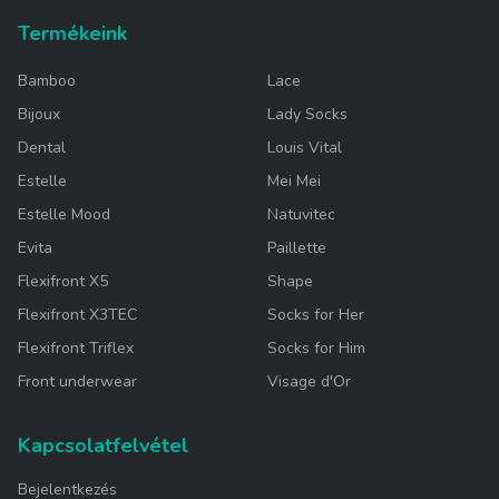
Termékeink
Bamboo
Lace
Bijoux
Lady Socks
Dental
Louis Vital
Estelle
Mei Mei
Estelle Mood
Natuvitec
Evita
Paillette
Flexifront X5
Shape
Flexifront X3TEC
Socks for Her
Flexifront Triflex
Socks for Him
Front underwear
Visage d'Or
Kapcsolatfelvétel
Bejelentkezés