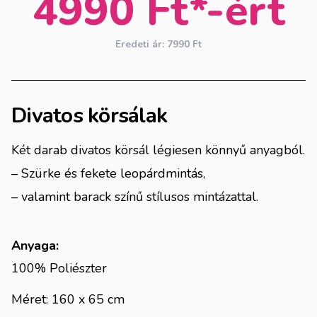
4990 Ft*-ért
Eredeti ár: 7990 Ft
Divatos körsálak
Két darab divatos körsál légiesen könnyű anyagból.
– Szürke és fekete leopárdmintás,
– valamint barack színű stílusos mintázattal.
Anyaga:
100% Poliészter
Méret: 160 x 65 cm